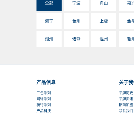
全部
宁波
舟山
嘉
海宁
台州
上虞
金
湖州
诸暨
温州
衢
产品信息
关于我
三色系列
品牌历史
网球系列
品牌资讯
骑行系列
招商加盟
产品科技
联系我们