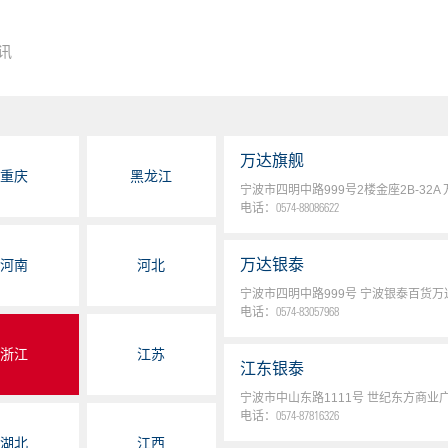
讯
万达旗舰
重庆
黑龙江
宁波市四明中路999号2楼金座2B-32
电话：
0574-88086622
万达银泰
河南
河北
宁波市四明中路999号 宁波银泰百货
电话：
0574-83057968
浙江
江苏
江东银泰
宁波市中山东路1111号 世纪东方商业
电话：
0574-87816326
湖北
江西