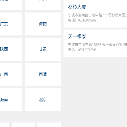
杉杉大厦
宁波市鄞州区日丽中路777号杉杉大厦
电话：
0574-88133969
广东
海南
天一银泰
宁波市中山东路188号 天一银泰百货
陕西
甘肃
电话：
0574-87092895
天一专卖
广西
西藏
宁波市海曙区开明街262号（天一广场
电话：
0574-87341966
东门银泰
海南
北京
宁波市中山东路238号 银泰百货五楼
电话：
0574-87092434
江北万达