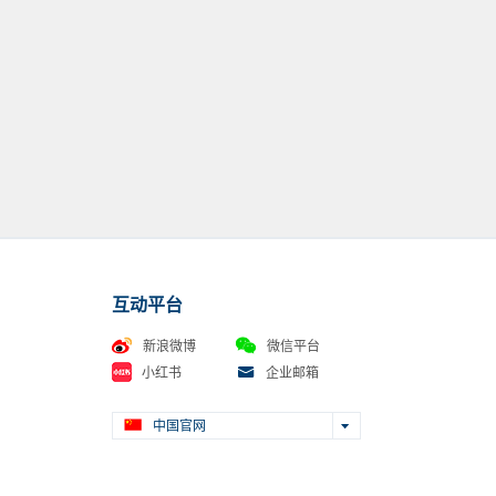
店
环球城三楼运动馆乐卡克专柜
互动平台
新浪微博
微信平台
国购三楼
小红书
企业邮箱
中国官网
银泰3楼乐卡克专柜