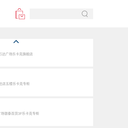
A 万达广场乐卡克旗舰店
万达店五楼乐卡克专柜
广场银泰百货3F乐卡克专柜