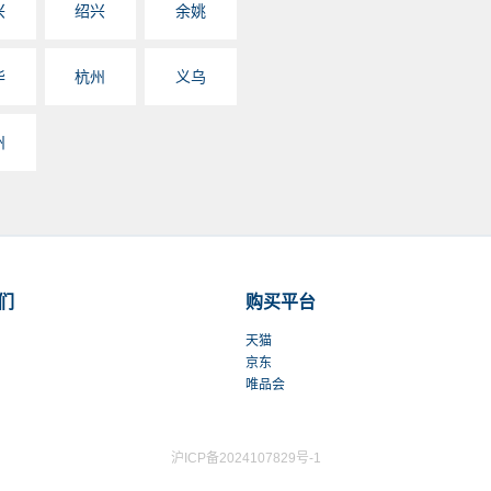
兴
绍兴
余姚
宁波市江北大道188号2-72 乐卡克专卖
电话：
0574-87650822
华
杭州
义乌
银泰环球城
宁波市首南街道天童南路1008号银泰
州
电话：
0574-89255141
镇海专卖店
宁波市镇海城河西路222号
电话：
们
购买平台
宁海太平洋国购
天猫
京东
宁波市宁海中山中路1号，宁海太平洋
唯品会
电话：
舟山银泰
沪ICP备2024107829号-1
舟山市定海区临城街道海宇道99号舟山