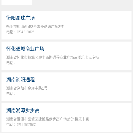
衡阳晶珠广场
衡阳市船山西路2号崇盛晶珠广场2楼
电话：
0734-8180125
怀化通城商业广场
湖南省怀化市鹤城区迎丰西路通程商业广场三楼乐卡克专柜
电话：
湖南浏阳通程
湖南省浏阳市金沙中路1号
电话：
湖南湘潭步步高
湖南省湘潭市岳塘区建设路步步高广场B馆4楼乐卡克
电话：
0731-55571552