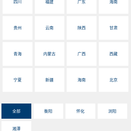
四川
福建
广东
海南
贵州
云南
陕西
甘肃
青海
内蒙古
广西
西藏
宁夏
新疆
海南
北京
全部
衡阳
怀化
浏阳
湘潭