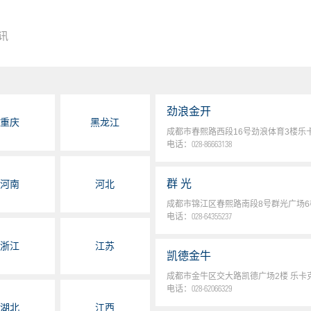
讯
劲浪金开
重庆
黑龙江
成都市春熙路西段16号劲浪体育3楼乐
电话：
028-86663138
群 光
河南
河北
成都市锦江区春熙路南段8号群光广场
电话：
028-64355237
浙江
江苏
凯德金牛
成都市金牛区交大路凯德广场2楼 乐卡
电话：
028-62066329
湖北
江西