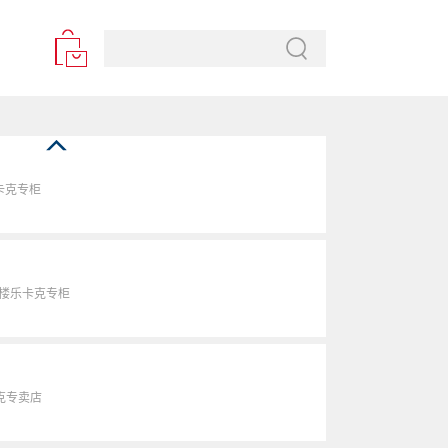
卡克专柜
6楼乐卡克专柜
克专卖店