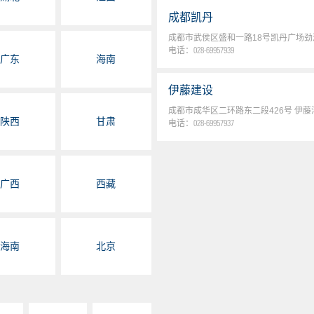
成都凯丹
成都市武侯区盛和一路18号凯丹广场劲
电话：
028-69957939
广东
海南
伊藤建设
成都市成华区二环路东二段426号 伊藤
陕西
甘肃
电话：
028-69957937
伊藤春熙
广西
西藏
成都市锦江区红星路三段大科甲巷8号 
电话：
028-69957938
伊藤双楠
海南
北京
成都市武侯区逸都路6号 伊藤洋华堂3
电话：
028-87011519
成都王府井