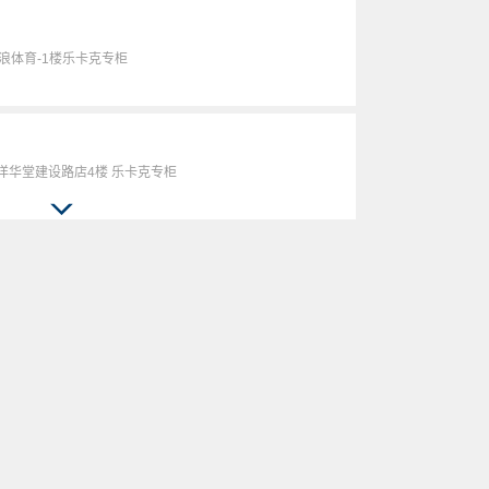
浪体育-1楼乐卡克专柜
洋华堂建设路店4楼 乐卡克专柜
伊藤洋华堂春熙路店3楼 乐卡克专柜
楼乐卡克专柜