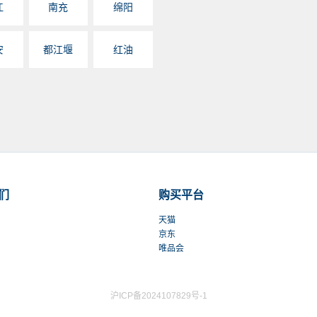
江
南充
绵阳
成都市锦江区华兴正街9号王府井百货
电话：
028-84551282
安
都江堰
红油
劲浪顺城店
成都市顺城大街206号2楼乐卡克专柜
电话：
四川宜宾劲浪店
宜宾市人民路62号2楼乐卡克专柜
电话：
0831-5179226
们
购买平台
四川内江万达专卖店
天猫
京东
内江市万达广场一楼1026乐卡克专柜
唯品会
电话：
0832-2210526
成都时代奥特莱斯
沪ICP备2024107829号-1
成都市双流县双楠大道中段633号1层11