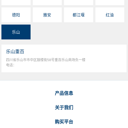
德阳
雅安
都江堰
红油
乐山
乐山重百
四川省乐山市市中区鼓楼街58号重百乐山商场负一楼
电话：
产品信息
关于我们
购买平台