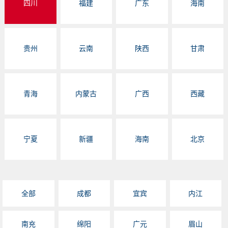
四川
福建
广东
海南
贵州
云南
陕西
甘肃
青海
内蒙古
广西
西藏
宁夏
新疆
海南
北京
全部
成都
宜宾
内江
南充
绵阳
广元
眉山