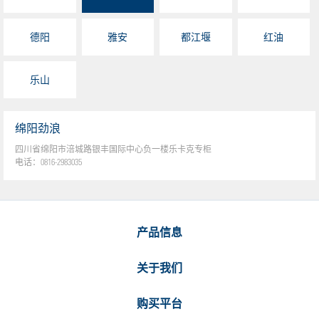
德阳
雅安
都江堰
红油
乐山
绵阳劲浪
四川省绵阳市涪城路银丰国际中心负一楼乐卡克专柜
电话：
0816-2983035
产品信息
关于我们
购买平台