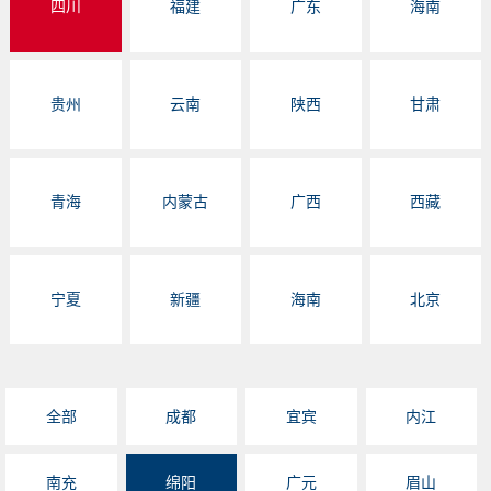
四川
福建
广东
海南
贵州
云南
陕西
甘肃
青海
内蒙古
广西
西藏
宁夏
新疆
海南
北京
全部
成都
宜宾
内江
南充
绵阳
广元
眉山