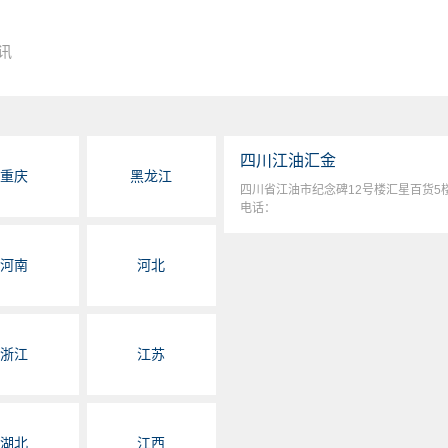
讯
四川江油汇金
重庆
黑龙江
四川省江油市纪念碑12号楼汇星百货5
电话：
河南
河北
浙江
江苏
湖北
江西