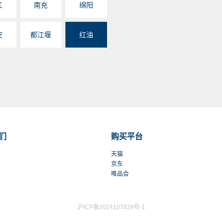
江
南充
绵阳
安
都江堰
红油
们
购买平台
天猫
京东
唯品会
沪ICP备2024107829号-1