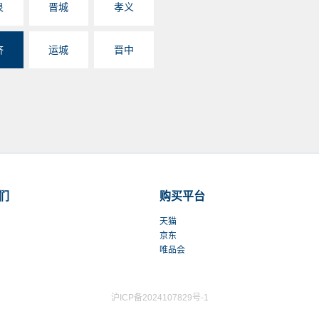
泉
晋城
孝义
济
运城
晋中
们
购买平台
天猫
京东
唯品会
沪ICP备2024107829号-1