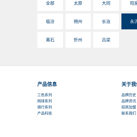
全部
太原
大同
阳
临汾
朔州
长治
永
离石
忻州
吕梁
产品信息
关于我
三色系列
品牌历史
网球系列
品牌资讯
骑行系列
招商加盟
产品科技
联系我们