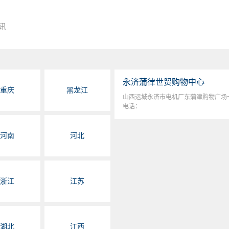
讯
永济蒲律世贸购物中心
重庆
黑龙江
山西运城永济市电机厂东蒲津购物广场
电话：
河南
河北
浙江
江苏
湖北
江西