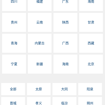
四川
福建
广东
海南
贵州
云南
陕西
甘肃
青海
内蒙古
广西
西藏
宁夏
新疆
海南
北京
全部
太原
大同
阳泉
晋城
孝义
临汾
朔州